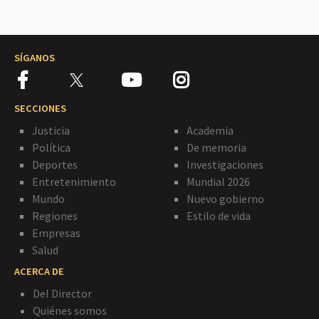
SÍGANOS
SECCIONES
Justicia
Academia
Política
De memoria
Deportes
Investigaciones
Entretenimiento
Mundial 2026
Mundo
Nuevo gobierno
Regiones
Estilo de vida
Empresas
Salud
ACERCA DE
Del Director
Quiénes somos