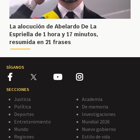
La alocución de Abelardo De La
Espriella de 1 hora y 17 minutos,
resumida en 21 frases
SÍGANOS
SECCIONES
Justicia
Academia
Política
De memoria
Deportes
Investigaciones
Entretenimiento
Mundial 2026
Mundo
Nuevo gobierno
Regiones
Estilo de vida