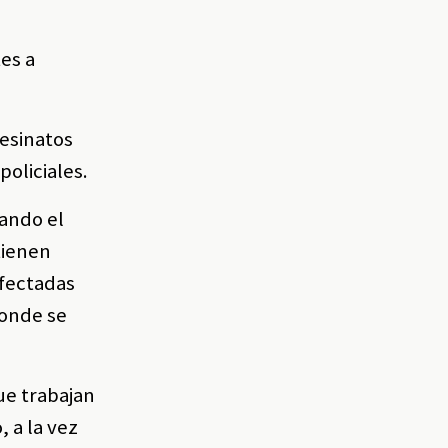
tes a
sesinatos
policiales.
tando el
tienen
afectadas
donde se
ue trabajan
, a la vez