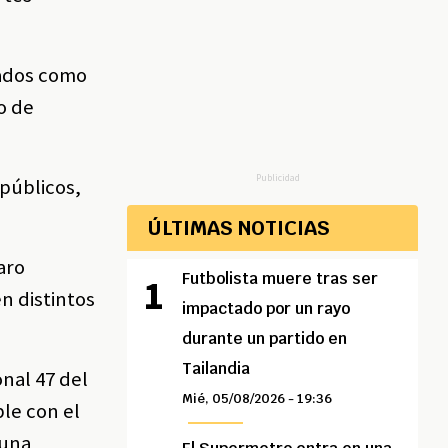
cados como
o de
Publicidad
 públicos,
ÚLTIMAS NOTICIAS
aro
Futbolista muere tras ser
n distintos
impactado por un rayo
durante un partido en
Tailandia
onal 47 del
Mié, 05/08/2026 - 19:36
ble con el
 una