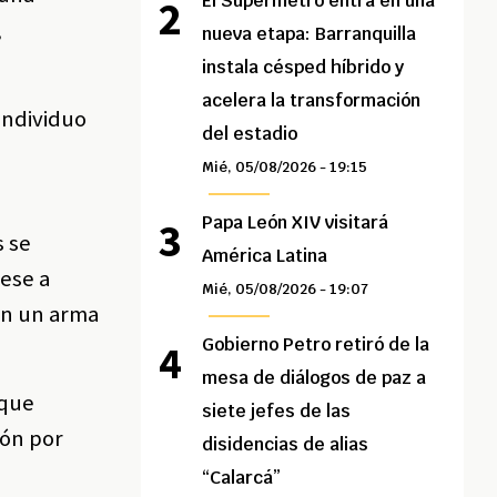
El Supermetro entra en una
,
nueva etapa: Barranquilla
instala césped híbrido y
acelera la transformación
individuo
del estadio
Mié, 05/08/2026 - 19:15
Papa León XIV visitará
s se
América Latina
pese a
Mié, 05/08/2026 - 19:07
con un arma
Gobierno Petro retiró de la
mesa de diálogos de paz a
nque
siete jefes de las
ión por
disidencias de alias
“Calarcá”