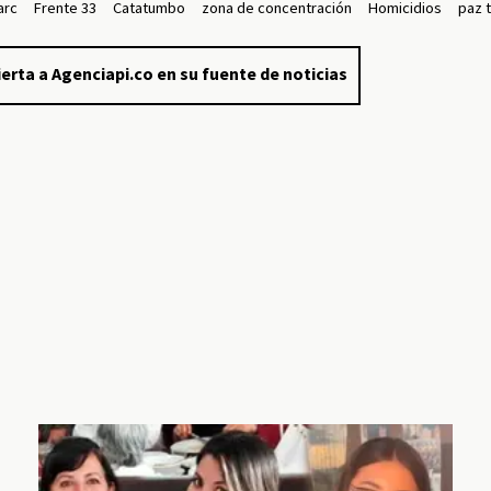
arc
Frente 33
Catatumbo
zona de concentración
Homicidios
paz t
erta a Agenciapi.co en su fuente de noticias