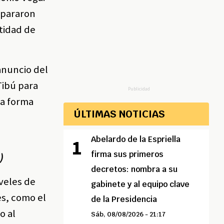
spararon
ntidad de
anuncio del
Tibú para
Publicidad
da forma
ÚLTIMAS NOTICIAS
Abelardo de la Espriella
firma sus primeros
)
a
decretos: nombra a su
iveles de
gabinete y al equipo clave
es, como el
de la Presidencia
o al
Sáb, 08/08/2026 - 21:17