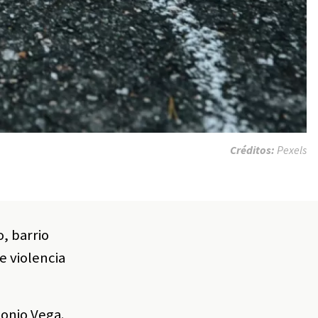
Créditos:
Pexels
, barrio
e violencia
tonio Vega.