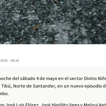
2025 - 06:38
oche del sábado 4 de mayo en el sector Divino Niño
 Tibú, Norte de Santander, en un nuevo episodio d
umbo.
mo José Luis Flórez, José Hipólito Vega y Melqui An