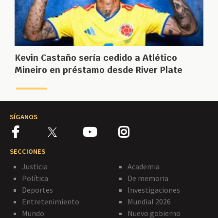
Kevin Castaño sería cedido a Atlético
Mineiro en préstamo desde River Plate
SÍGANOS
SECCIONES
Justicia
Academia
Política
De memoria
Deportes
Investigaciones
Entretenimiento
Mundial 2026
Mundo
Nuevo gobierno