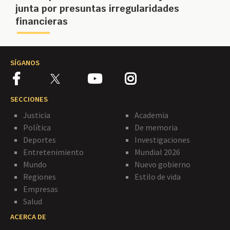
junta por presuntas irregularidades
financieras
SÍGANOS
SECCIONES
Justicia
Academia
Política
De memoria
Deportes
Investigaciones
Entretenimiento
Mundial 2026
Mundo
Nuevo gobierno
Regiones
Estilo de vida
Empresas
Salud
ACERCA DE