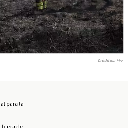
Créditos:
EFE
s
al para la
á fuera de