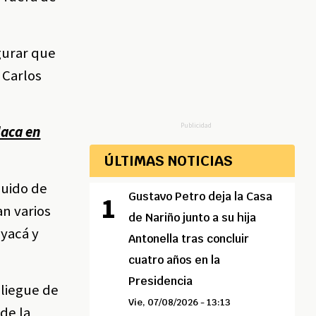
gurar que
 Carlos
Publicidad
laca en
ÚLTIMAS NOTICIAS
guido de
Gustavo Petro deja la Casa
an varios
de Nariño junto a su hija
oyacá y
Antonella tras concluir
cuatro años en la
Presidencia
pliegue de
Vie, 07/08/2026 - 13:13
de la