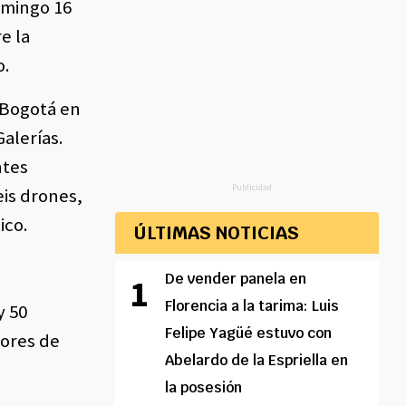
omingo 16
e la
o.
 Bogotá en
Galerías.
ntes
Publicidad
eis drones,
ico.
ÚLTIMAS NOTICIAS
De vender panela en
Florencia a la tarima: Luis
y 50
Felipe Yagüé estuvo con
tores de
Abelardo de la Espriella en
la posesión