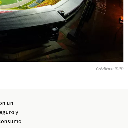
Créditos:
IDRD
con un
seguro y
y consumo