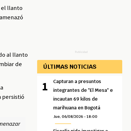
el llanto
ra amenazó
Publicidad
o al llanto
ambiar de
ÚLTIMAS NOTICIAS
Capturan a presuntos
La
integrantes de "El Mesa" e
 persistió
incautan 69 kilos de
marihuana en Bogotá
Jue, 06/08/2026 - 18:00
amenazar