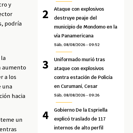
cro y
Ataque con explosivos
ector
destruye peaje del
, podría
municipio de Mondomo en la
vía Panamericana
Sáb, 08/08/2026 - 09:52
 la
Uniformado murió tras
un aumento
ataque con explosivos
r a los
contra estación de Policía
e una
en Curumaní, Cesar
ción hacia
Sáb, 08/08/2026 - 09:26
Gobierno De la Espriella
e teme un
explicó traslado de 117
internos de alto perfil
ientras