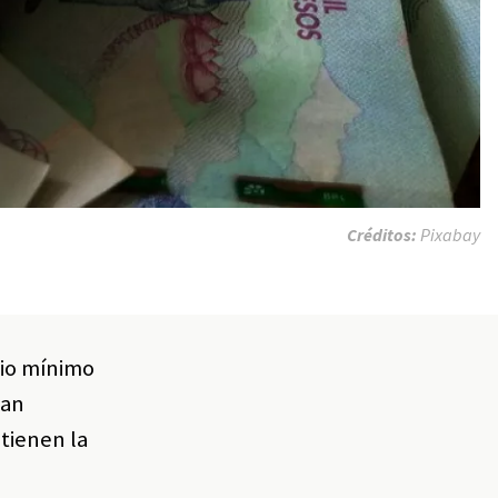
Créditos:
Pixabay
rio mínimo
can
tienen la