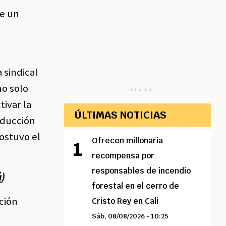
te un
 sindical
no solo
Publicidad
tivar la
ÚLTIMAS NOTICIAS
educción
sostuvo el
Ofrecen millonaria
recompensa por
responsables de incendio
á
)
forestal en el cerro de
ción
Cristo Rey en Cali
Sáb, 08/08/2026 - 10:25