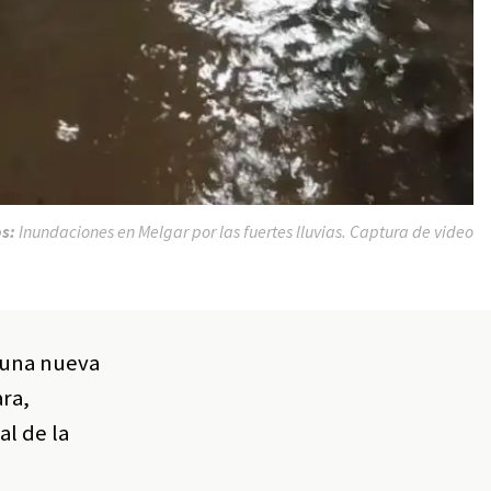
os:
Inundaciones en Melgar por las fuertes lluvias. Captura de video
n una nueva
ara,
al de la