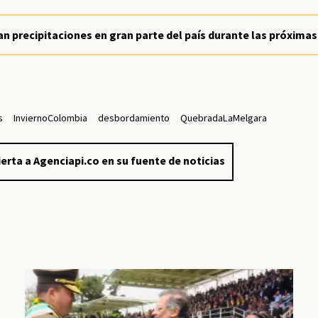
an precipitaciones en gran parte del país durante las próximas
s
InviernoColombia
desbordamiento
QuebradaLaMelgara
erta a Agenciapi.co en su fuente de noticias