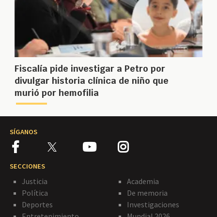
Fiscalía pide investigar a Petro por
divulgar historia clínica de niño que
murió por hemofilia
SÍGANOS
SECCIONES
Justicia
Academia
Política
De memoria
Deportes
Investigaciones
Entretenimiento
Mundial 2026