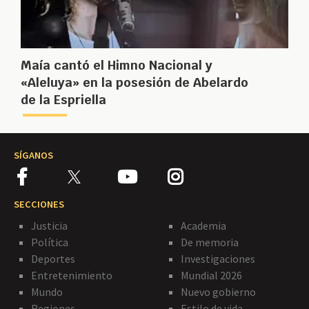
Maía cantó el Himno Nacional y
«Aleluya» en la posesión de Abelardo
de la Espriella
SÍGANOS
SECCIONES
Justicia
Academia
Política
De memoria
Deportes
Investigaciones
Entretenimiento
Mundial 2026
Mundo
Nuevo gobierno
Regiones
Estilo de vida