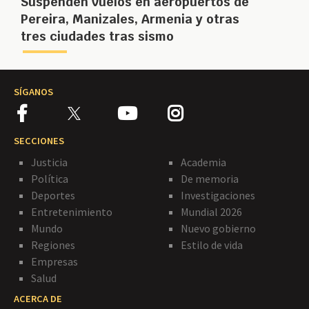
Suspenden vuelos en aeropuertos de
Pereira, Manizales, Armenia y otras
tres ciudades tras sismo
SÍGANOS
SECCIONES
Justicia
Academia
Política
De memoria
Deportes
Investigaciones
Entretenimiento
Mundial 2026
Mundo
Nuevo gobierno
Regiones
Estilo de vida
Empresas
Salud
ACERCA DE