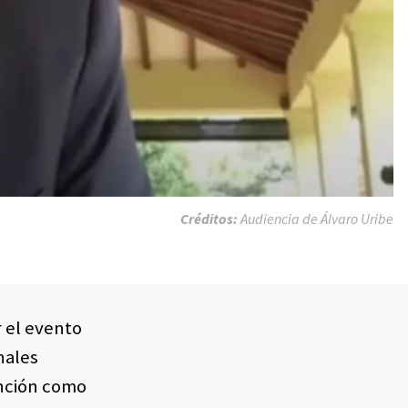
Créditos:
Audiencia de Álvaro Uribe
r el evento
nales
vención como