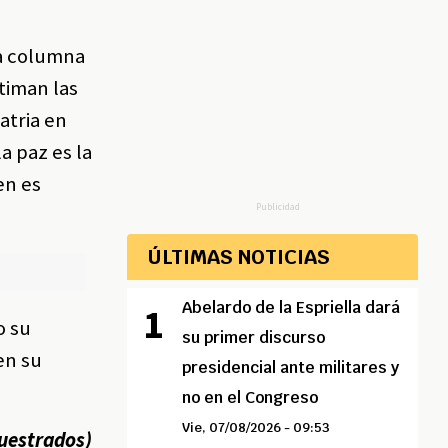
na columna
timan las
atria en
a paz es la
en es
Publicidad
ÚLTIMAS NOTICIAS
Abelardo de la Espriella dará
o su
su primer discurso
en su
presidencial ante militares y
no en el Congreso
Vie, 07/08/2026 - 09:53
cuestrados
)