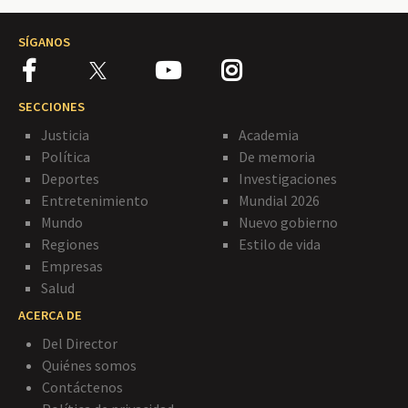
SÍGANOS
SECCIONES
Justicia
Academia
Política
De memoria
Deportes
Investigaciones
Entretenimiento
Mundial 2026
Mundo
Nuevo gobierno
Regiones
Estilo de vida
Empresas
Salud
ACERCA DE
Del Director
Quiénes somos
Contáctenos