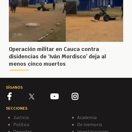
Operación militar en Cauca contra
disidencias de ‘Iván Mordisco’ deja al
menos cinco muertos
SÍGANOS
SECCIONES
Justicia
Academia
Política
De memoria
Deportes
Investigaciones