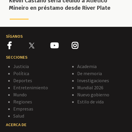
Kevin Castaño sería cedido a Atlético
Mineiro en préstamo desde River Plate
SÍGANOS
SECCIONES
Justicia
Academia
Política
De memoria
Deportes
Investigaciones
Entretenimiento
Mundial 2026
Mundo
Nuevo gobierno
Regiones
Estilo de vida
Empresas
Salud
ACERCA DE