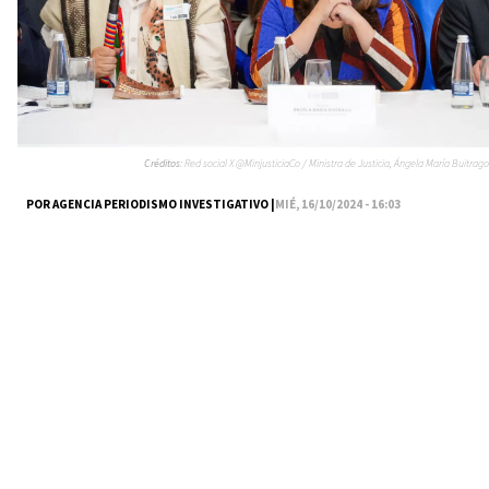
Créditos:
Red social X @MinjusticiaCo / Ministra de Justicia, Ángela María Buitrago
POR AGENCIA PERIODISMO INVESTIGATIVO |
MIÉ, 16/10/2024 - 16:03