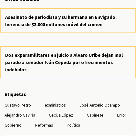
Asesinato de periodista y su hermana en Envigado:
herencia de $3.000 millones móvil del crimen
Dos exparamilitares en juicio a Álvaro Uribe dejan mal
parado a senador Iván Cepeda por ofrecimientos
indebidos
Etiquetas
Gustavo Petro
exministros
José Antonio Ocampo
Alejandro Gaviria
Cecilia López
Gabinete
Error
Gobierno
Reformas
Política