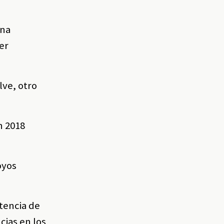
una
er
ve, otro
n 2018
oyos
tencia de
cias en los