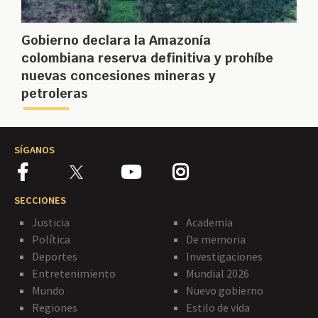
Gobierno declara la Amazonía
colombiana reserva definitiva y prohíbe
nuevas concesiones mineras y
petroleras
SÍGANOS
SECCIONES
Justicia
Academia
Política
De memoria
Deportes
Investigaciones
Entretenimiento
Mundial 2026
Mundo
Nuevo gobierno
Regiones
Estilo de vida