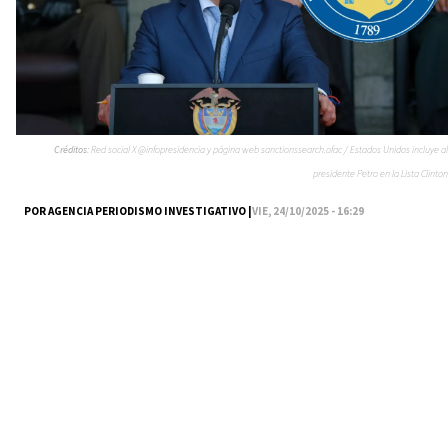
Créditos:
Red social X @infopresidencia y página web sanctionssearch.ofac / Estados Unidos incluye al
presidente Petro en la Lista Clinton
POR AGENCIA PERIODISMO INVESTIGATIVO |
VIE, 24/10/2025 - 16:29