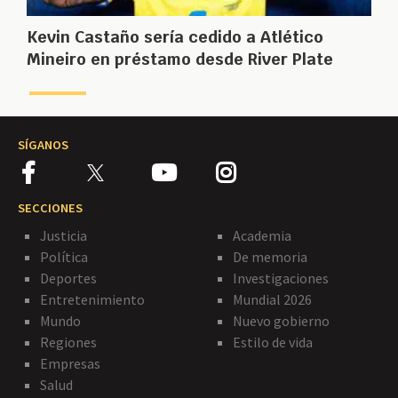
Kevin Castaño sería cedido a Atlético
Mineiro en préstamo desde River Plate
SÍGANOS
SECCIONES
Justicia
Academia
Política
De memoria
Deportes
Investigaciones
Entretenimiento
Mundial 2026
Mundo
Nuevo gobierno
Regiones
Estilo de vida
Empresas
Salud