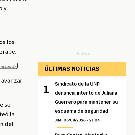
o y
y
os los
 Grabe.
Publicidad
)
icius Jr
ÚLTIMAS NOTICIAS
a avanzar
Sindicato de la UNP
denuncia intento de Juliana
Guerrero para mantener su
e se
esquema de seguridad
teó la
Jue, 06/08/2026 - 21:04
ón del