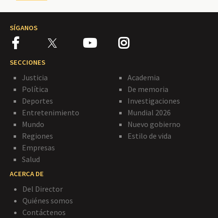
SÍGANOS
SECCIONES
Justicia
Academia
Política
De memoria
Deportes
Investigaciones
Entretenimiento
Mundial 2026
Mundo
Nuevo gobierno
Regiones
Estilo de vida
Empresas
Salud
ACERCA DE
Del Director
Quiénes somos
Contáctenos