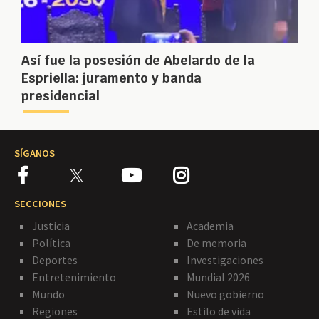
Así fue la posesión de Abelardo de la
Espriella: juramento y banda
presidencial
SÍGANOS
SECCIONES
Justicia
Academia
Política
De memoria
Deportes
Investigaciones
Entretenimiento
Mundial 2026
Mundo
Nuevo gobierno
Regiones
Estilo de vida