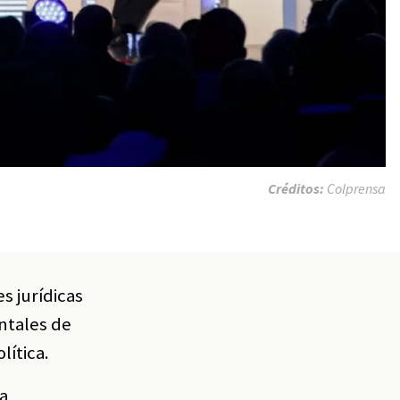
Créditos:
Colprensa
s jurídicas
ntales de
lítica.
la