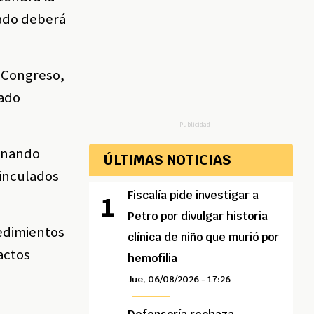
nado deberá
l Congreso,
nado
Publicidad
ernando
ÚLTIMAS NOTICIAS
vinculados
Fiscalía pide investigar a
Petro por divulgar historia
cedimientos
clínica de niño que murió por
actos
hemofilia
Jue, 06/08/2026 - 17:26