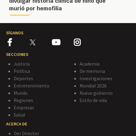
divulgar historia clínica de niño que
murió por hemofilia
SÍGANOS
SECCIONES
Justicia
Academia
Política
De memoria
Deportes
Investigaciones
Entretenimiento
Mundial 2026
Mundo
Nuevo gobierno
Regiones
Estilo de vida
Empresas
Salud
ACERCA DE
Del Director