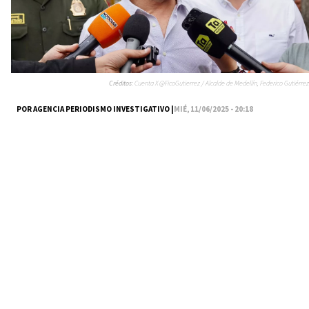
Créditos:
Cuenta X @FicoGutierrez / Alcalde de Medellín, Federico Gutiérrez
POR AGENCIA PERIODISMO INVESTIGATIVO |
MIÉ, 11/06/2025 - 20:18