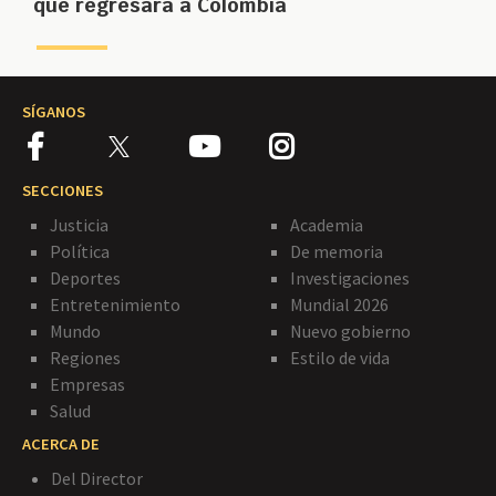
que regresará a Colombia
SÍGANOS
SECCIONES
Justicia
Academia
Política
De memoria
Deportes
Investigaciones
Entretenimiento
Mundial 2026
Mundo
Nuevo gobierno
Regiones
Estilo de vida
Empresas
Salud
ACERCA DE
Del Director