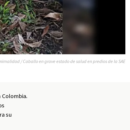
imalidad / Caballo en grave estado de salud en predios de la SAE
n Colombia.
os
ra su