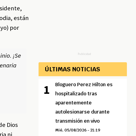
esidente,
odia, están
yo) por
nio. ¡Se
Publicidad
lenaria
ÚLTIMAS NOTICIAS
Bloguero Perez Hilton es
hospitalizado tras
aparentemente
autolesionarse durante
transmisión en vivo
de Dios
Mié, 05/08/2026 - 21:19
ia ni