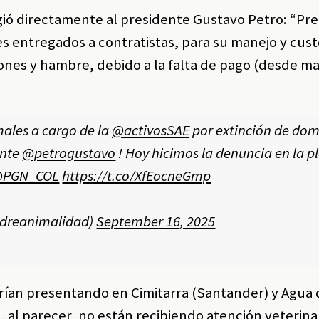
igió directamente al presidente Gustavo Petro: “Pr
s entregados a contratistas, para su manejo y cust
nes y hambre, debido a la falta de pago (desde ma
males a cargo de la
@activosSAE
por extinción de domi
ente
@petrogustavo
! Hoy hicimos la denuncia en la p
PGN_COL
https://t.co/XfEocneGmp
ndreanimalidad)
September 16, 2025
arían presentando en Cimitarra (Santander) y Agua 
al parecer, no están recibiendo atención veterinar