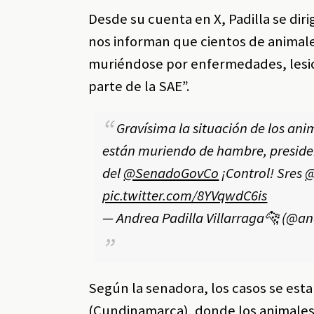
Desde su cuenta en X, Padilla se dir
nos informan que cientos de animale
muriéndose por enfermedades, lesio
parte de la SAE”.
Gravísima la situación de los ani
están muriendo de hambre, presid
del
@SenadoGovCo
¡Control! Sres
@
pic.twitter.com/8YVqwdC6is
— Andrea Padilla Villarraga🐆 (@a
Según la senadora, los casos se est
(Cundinamarca), donde los animales, 