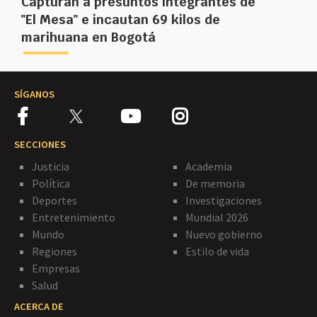
Capturan a presuntos integrantes de
"El Mesa" e incautan 69 kilos de
marihuana en Bogotá
SÍGANOS
SECCIONES
Justicia
Academia
Política
De memoria
Deportes
Investigaciones
Entretenimiento
Mundial 2026
Mundo
Nuevo gobierno
Regiones
Estilo de vida
Empresas
Salud
ACERCA DE