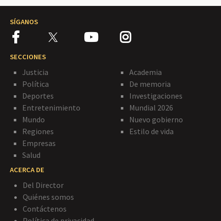
SÍGANOS
SECCIONES
Justicia
Academia
Política
De memoria
Deportes
Investigaciones
Entretenimiento
Mundial 2026
Mundo
Nuevo gobierno
Regiones
Estilo de vida
Empresas
Salud
ACERCA DE
Del Director
Quiénes somos
Contáctenos
Política de privacidad