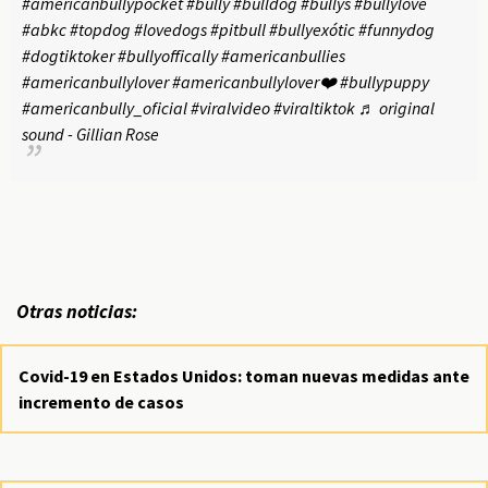
#americanbullypocket
#bully
#bulldog
#bullys
#bullylove
#abkc
#topdog
#lovedogs
#pitbull
#bullyexótic
#funnydog
#dogtiktoker
#bullyoffically
#americanbullies
#americanbullylover
#americanbullylover❤️
#bullypuppy
#americanbully_oficial
#viralvideo
#viraltiktok
♬ original
sound - Gillian Rose
Otras noticias:
Covid-19 en Estados Unidos: toman nuevas medidas ante
incremento de casos