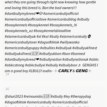
what they are going through right now knowing how gentle
and loving this breed is. Ban the bad owners!!!
#dontbullymybreed❤🐶
#americanbullyofficial
#americanbullyofficiallove
#americanbulldog
#xlbully
#bossykennels
#bossykennel
#bossykennels_hi
#bossykennels_az
#bossykennelsbloodline
#xlamericanbullyuk
#xl
#kai
#bully
#xlamericanbully🦍
#americanbullylover
#dogsoftiktok
#willywonka
#americanbullypuppy
#xlbullies
#xlbullyuk
#xlbullyukfinest
#xlbullyuksfinest🇬🇧
#xlbullyukban
#ban
#banned
#dontbullymybreed❤
#xlbullynation
#xlbullynationuk
#abkc
#abkcstrong
#abkcbullyxl
#xlbully
#xlbullyban
♬ GENGHIS I
am a good boy XLBULLY audio - ✨ 𝗖𝗔𝗥𝗟𝗬 & 𝗚𝗘𝗡𝗚 ✨
@shuri2023
#reinounido🇬🇧
#xlbully
#ley
#therapydog
#dogsoftiktok
#americanbully
#americanbullyofficial