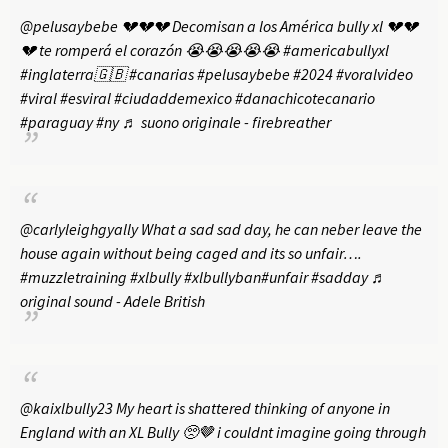
@pelusaybebe
💔💔💔 Decomisan a los América bully xl 💔💔
💔 te romperá el corazón 😭😭😭😭😭
#americabullyxl
#inglaterra🇬🇧
#canarias
#pelusaybebe
#2024
#voralvideo
#viral
#esviral
#ciudaddemexico
#danachicotecanario
#paraguay
#ny
♬ suono originale - firebreather
@carlyleighgyally
What a sad sad day, he can neber leave the
house again without being caged and its so unfair….
#muzzletraining
#xlbully
#xlbullyban
#unfair
#sadday
♬
original sound - Adele British
@kaixlbully23
My heart is shattered thinking of anyone in
England with an XL Bully 🥺🤎 i couldnt imagine going through