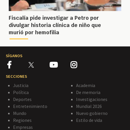
Fiscalía pide investigar a Petro por
divulgar historia clínica de niño que
murió por hemofilia
SÍGANOS
SECCIONES
Justicia
Academia
Política
De memoria
Deportes
Investigaciones
Entretenimiento
Mundial 2026
Mundo
Nuevo gobierno
Regiones
Estilo de vida
Empresas