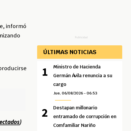
e, informó
imizando
Publicidad
o
ÚLTIMAS NOTICIAS
Ministro de Hacienda
 producirse
Germán Ávila renuncia a su
cargo
Jue, 06/08/2026 - 06:53
Destapan millonario
entramado de corrupción en
fectados
)
Comfamiliar Nariño