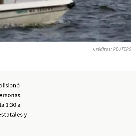
Créditos:
REUTERS
olisionó
personas
a 1:30 a.
statales y