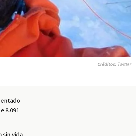
Créditos:
Twitter
imentado
de 8.091
 sin vida