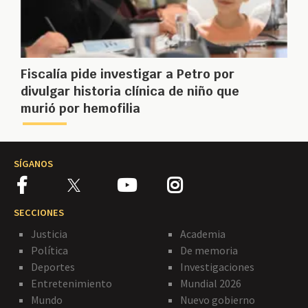
Fiscalía pide investigar a Petro por
divulgar historia clínica de niño que
murió por hemofilia
SÍGANOS
SECCIONES
Justicia
Academia
Política
De memoria
Deportes
Investigaciones
Entretenimiento
Mundial 2026
Mundo
Nuevo gobierno