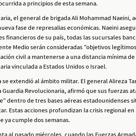
 ocurrida a principios de esta semana.
aria, el general de brigada Ali Mohammad Naeini, a
 nueva fase de represalias económicas. Naeini aseg
es financieros de su país, todas las sucursales banc
ente Medio serán consideradas "objetivos legítimos"
ación civil a mantenerse a una distancia mínima de
ria vinculada a Estados Unidos o Israel.
e extendió al ámbito militar. El general Alireza Tan
 Guardia Revolucionaria, afirmó que sus fuerzas a
ve" dentro de tres bases aéreas estadounidenses s
ar. Estas acciones profundizan la crisis regional en
que ya cumple dos semanas.
nta al pasado miércoles, cuando las Fuerzas Armada