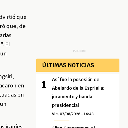
dvirtió que
uró que, de
arias
. El
Publicidad
 un
ÚLTIMAS NOTICIAS
gsiri,
Así fue la posesión de
tacaron en
Abelardo de la Espriella:
ituadas en
juramento y banda
 un
presidencial
Vie, 07/08/2026 - 16:43
s iraníes