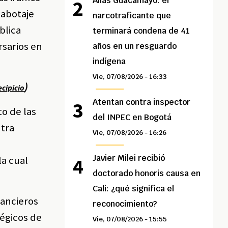
Alias Guacamayo: el
sabotaje
narcotraficante que
blica
terminará condena de 41
rsarios en
años en un resguardo
indígena
Vie, 07/08/2026 - 16:33
)
ecipicio
Atentan contra inspector
o de las
del INPEC en Bogotá
ntra
Vie, 07/08/2026 - 16:26
Javier Milei recibió
la cual
doctorado honoris causa en
Cali: ¿qué significa el
nancieros
reconocimiento?
tégicos de
Vie, 07/08/2026 - 15:55