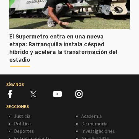
El Supermetro entra en una nueva
etapa: Barranquilla instala césped
híbrido y acelera la transformación del
estadio
SÍGANOS
SECCIONES
Justicia
Academia
Política
De memoria
Deportes
Investigaciones
Entretenimiento
Mundial 2026