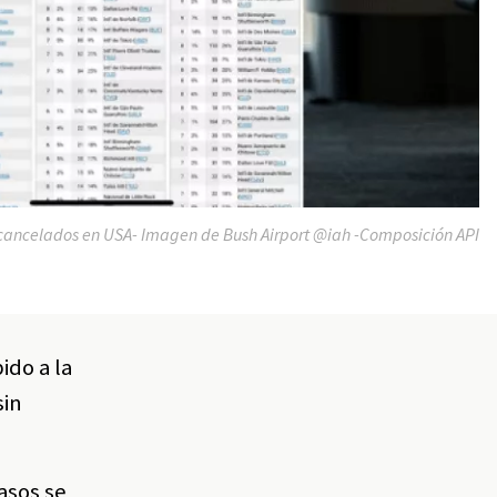
 cancelados en USA- Imagen de Bush Airport @iah -Composición API
ido a la
sin
asos se