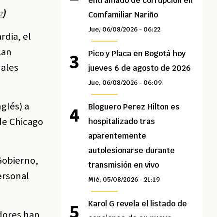
entramado de corrupción en
)
?
Comfamiliar Nariño
Jue, 06/08/2026 - 06:22
rdia, el
can
Pico y Placa en Bogotá hoy
nales
jueves 6 de agosto de 2026
Jue, 06/08/2026 - 06:09
nglés) a
Bloguero Perez Hilton es
de Chicago
hospitalizado tras
aparentemente
autolesionarse durante
Gobierno,
transmisión en vivo
ersonal
Mié, 05/08/2026 - 21:19
Karol G revela el listado de
adores han