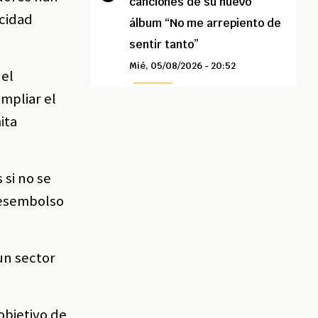
canciones de su nuevo
acidad
álbum “No me arrepiento de
sentir tanto”
Mié, 05/08/2026 - 20:52
 el
mpliar el
ita
 si no se
desembolso
un sector
objetivo de