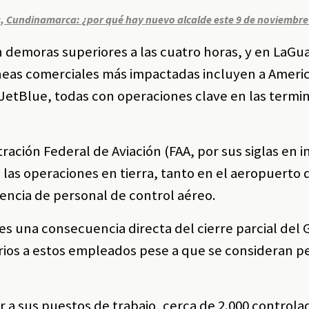
eta, Cundinamarca: ¿por qué hay nuevo alcalde este 9 de noviembre
 demoras superiores a las cuatro horas, y en LaGua
íneas comerciales más impactadas incluyen a Ameri
 JetBlue, todas con operaciones clave en las termi
tración Federal de Aviación (FAA, por sus siglas en i
las operaciones en tierra, tanto en el aeropuerto 
ciencia de personal de control aéreo.
es una consecuencia directa del cierre parcial del 
rios a estos empleados pese a que se consideran p
ir a sus puestos de trabajo, cerca de 2.000 control