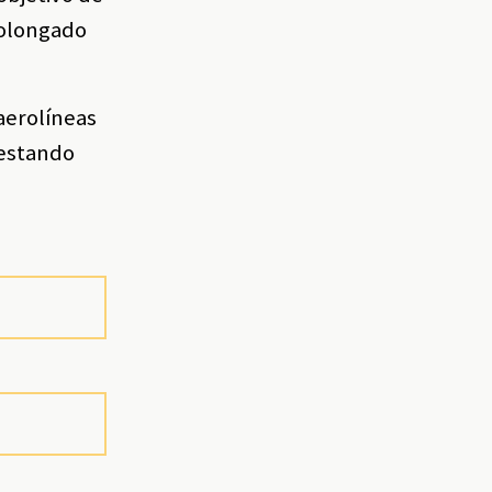
rolongado
 aerolíneas
restando