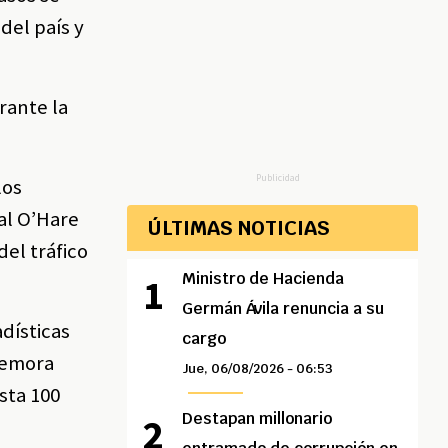
del país y
rante la
Publicidad
los
al O’Hare
ÚLTIMAS NOTICIAS
del tráfico
Ministro de Hacienda
Germán Ávila renuncia a su
adísticas
cargo
demora
Jue, 06/08/2026 - 06:53
sta 100
Destapan millonario