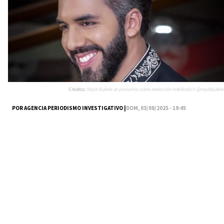
Créditos:
Nayib Bukele se pronuncia sobre reelección indefinida X: @nayibbukele
POR AGENCIA PERIODISMO INVESTIGATIVO |
DOM, 03/08/2025 - 19:45