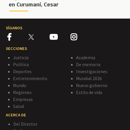
en Curumaní, Cesar
SÍGANOS
SECCIONES
Justicia
Academia
Política
De memoria
Deportes
Investigaciones
Entretenimiento
Mundial 2026
Mundo
Nuevo gobierno
Regiones
Estilo de vida
Empresas
Salud
ACERCA DE
Del Director