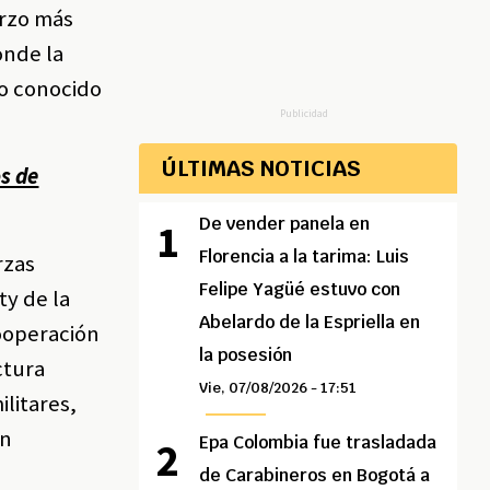
erzo más
onde la
do conocido
Publicidad
ÚLTIMAS NOTICIAS
s de
De vender panela en
Florencia a la tarima: Luis
rzas
Felipe Yagüé estuvo con
ty de la
Abelardo de la Espriella en
cooperación
la posesión
ctura
Vie, 07/08/2026 - 17:51
litares,
en
Epa Colombia fue trasladada
de Carabineros en Bogotá a