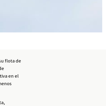
u flota de
de
tiva en el
 menos
ta,