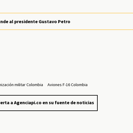
onde al presidente Gustavo Petro
ización militar Colombia
Aviones F-16 Colombia
erta a Agenciapi.co en su fuente de noticias