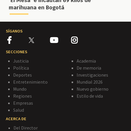
"El Mesa" e incautan 69 kilos de
marihuana en Bogotá
SÍGANOS
SECCIONES
Justicia
Academia
Política
De memoria
Deportes
Investigaciones
Entretenimiento
Mundial 2026
Mundo
Nuevo gobierno
Regiones
Estilo de vida
Empresas
Salud
ACERCA DE
Del Director