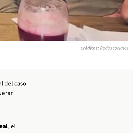
Créditos:
Redes sociales
al del caso
ueran
eal
, el