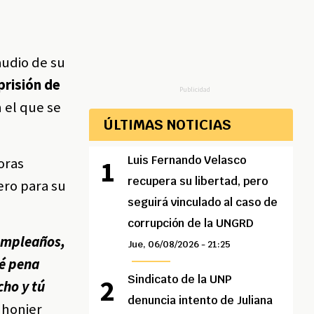
u
audio de su
prisión de
Publicidad
n el que se
ÚLTIMAS NOTICIAS
Luis Fernando Velasco
oras
recupera su libertad, pero
ero para su
seguirá vinculado al caso de
corrupción de la UNGRD
cumpleaños,
Jue, 06/08/2026 - 21:25
ué pena
Sindicato de la UNP
cho y tú
denuncia intento de Juliana
Jhonier