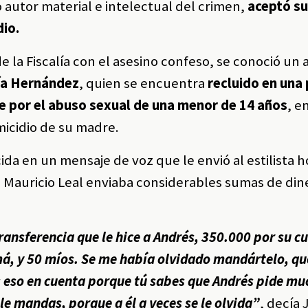
 autor material e intelectual del crimen,
aceptó s
dio.
la Fiscalía con el asesino confeso, se conoció un 
ía Hernández
, quien se encuentra
recluido en una 
e por el abuso sexual de una menor de 14 años
, e
omicidio de su madre.
da en un mensaje de voz que le envió al estilista h
 Mauricio Leal enviaba considerables sumas de din
transferencia que le hice a Andrés, 350.000 por su 
má, y 50 míos. Se me había olvidado mandártelo, q
s eso en cuenta porque tú sabes que Andrés pide mu
le mandas, porque a él a veces se le olvida”
, decía 