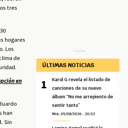
os tres
130
us hogares
o. Los
Publicidad
clima de
ÚLTIMAS NOTICIAS
uridad.
Karol G revela el listado de
upción en
canciones de su nuevo
álbum “No me arrepiento de
Eduardo
sentir tanto”
s han
Mié, 05/08/2026 - 20:52
. Sin