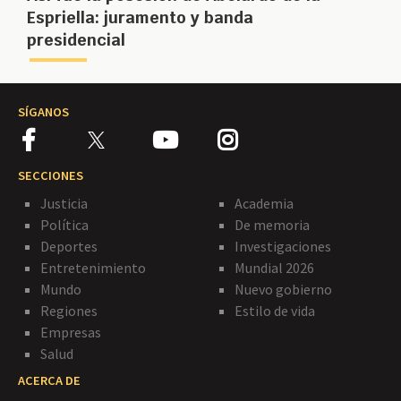
Espriella: juramento y banda
presidencial
SÍGANOS
SECCIONES
Justicia
Academia
Política
De memoria
Deportes
Investigaciones
Entretenimiento
Mundial 2026
Mundo
Nuevo gobierno
Regiones
Estilo de vida
Empresas
Salud
ACERCA DE