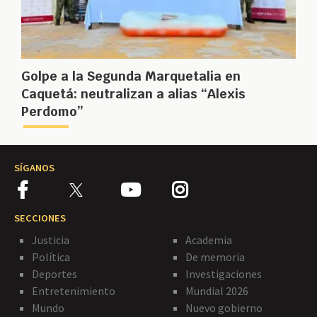
Golpe a la Segunda Marquetalia en
Caquetá: neutralizan a alias “Alexis
Perdomo”
SÍGANOS
SECCIONES
Justicia
Academia
Política
De memoria
Deportes
Investigaciones
Entretenimiento
Mundial 2026
Mundo
Nuevo gobierno