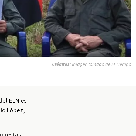
Créditos:
Imagen tomada de El Tiempo
del ELN es
elo López,
mpuestas