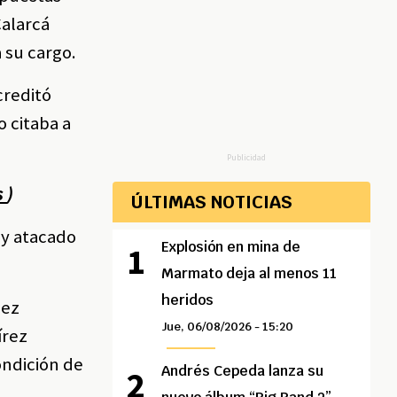
Calarcá
 su cargo.
creditó
o citaba a
Publicidad
s
)
ÚLTIMAS NOTICIAS
 y atacado
Explosión en mina de
Marmato deja al menos 11
heridos
uez
Jue, 06/08/2026 - 15:20
írez
ondición de
Andrés Cepeda lanza su