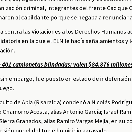
anización criminal, integrantes del frente Cacique 
aron al cabildante porque se negaba a renunciar a
ada contra las Violaciones a los Derechos Humanos a
midatoria en la que el ELN le hacía señalamientos y l
uación.
n 401 camionetas blindadas: valen $84.876 millone
; sin embargo, fue puesto en estado de indefensión
fuego.
rcuito de Apia (Risaralda) condenó a Nicolás Rodríg
do Chamorro Acosta, alias Antonio García; Israel Ram
 Sierra Granados, alias Ramiro Vargas Mejía, en su c
risión por el delito de homicidio agravado.