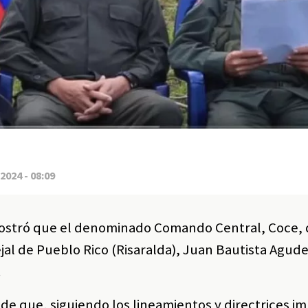
2024 - 08:09
emostró que el denominado Comando Central, Coce, 
jal de Pueblo Rico (Risaralda), Juan Bautista Agud
.
de que, siguiendo los lineamientos y directrices i