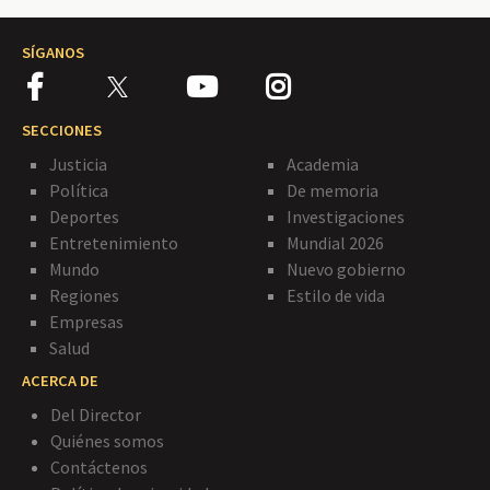
SÍGANOS
SECCIONES
Justicia
Academia
Política
De memoria
Deportes
Investigaciones
Entretenimiento
Mundial 2026
Mundo
Nuevo gobierno
Regiones
Estilo de vida
Empresas
Salud
ACERCA DE
Del Director
Quiénes somos
Contáctenos